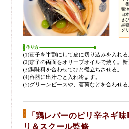
一番
醤油
日本
きび
黒糖
グ
(1)茄子を半割にして皮に切り込みを入れる
(2)茄子の両面をオリーブオイルで焼く。
(3)調味料を合わせてひと煮立ちさせる。
(4)容器に出汁ごと入れ冷ます。
(5)グリーンピースや、茗荷などを合わせる
「鶏レバーのピリ辛ネギ味
リ＆スクール監修