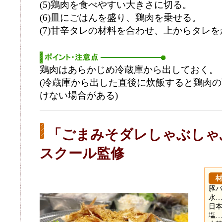
(5)鶏肉を食べやすい大きさに切る。
(6)皿にごはんを盛り、鶏肉を乗せる。
(7)甘辛タレの材料を合わせ、上からタレ
鶏肉はあらかじめ冷蔵庫から出しておく。
(冷蔵庫から出した直後に炊飯すると鶏肉
けない場合がある)
「ごまみそダレしゃぶしゃ
スクール監修
豚バ
水…
日本
塩…