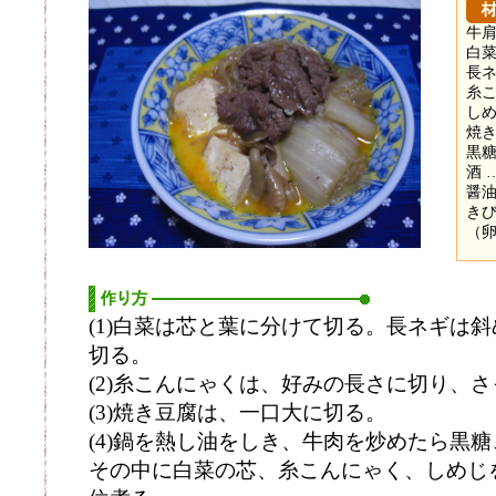
牛肩
白菜
長ネ
糸こ
しめ
焼き
黒糖
酒 
醤油
きび
（
(1)白菜は芯と葉に分けて切る。長ネギは
切る。
(2)糸こんにゃくは、好みの長さに切り、
(3)焼き豆腐は、一口大に切る。
(4)鍋を熱し油をしき、牛肉を炒めたら黒
その中に白菜の芯、糸こんにゃく、しめじ