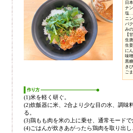
日本
ナン
塩…
ニン
パク
み
【
生唐
生姜
にん
味噌
黒糖
きび
ごま
(1)米を軽く研ぐ。
(2)炊飯器に米、2合より少な目の水、調
る。
(3)鶏もも肉を米の上に乗せ、通常モード
(4)ごはんが炊きあがったら鶏肉を取り出