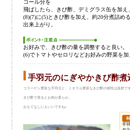
コール分を
飛ばしたら、きび酢、デミグラス缶を加え
(8)(7)に(5)ときび酢を加え、約20分煮
出来上がり。
お好みで、きび酢の量を調整すると良い。
(6)でトマトやセロリなどお好みの野菜を加
手羽元のにぎやかきび酢煮
コラーゲン豊富な手羽元と、ミネラル豊富なきび酢の相性は抜群で
きび酢で煮るとお肉が柔らか。
おもてなしにもいいですね♪
手羽
サ