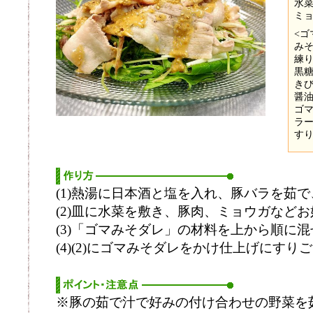
水菜
ミョ
<ゴ
みそ
練り
黒糖
きび
醤油
ゴマ
ラ
す
(1)熱湯に日本酒と塩を入れ、豚バラを茹
(2)皿に水菜を敷き、豚肉、ミョウガなど
(3)「ゴマみそダレ」の材料を上から順に
(4)(2)にゴマみそダレをかけ仕上げにすり
※豚の茹で汁で好みの付け合わせの野菜を