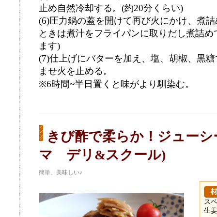
止め自然冷却する。(約20分くらい)
(6)圧力鍋の蓋を開けて再び火にかけ、煮
ときは煮汁をフライパンに取りだし煮詰め
ます)
(7)仕上げにバターを加え、塩、胡椒、黒
ませ火を止める。
※6時間~半日置くと味がより馴染む。
きび酢で柔らか！ジューシ
マ デリ&スクール)
簡単、美味しい♪
スペ
生姜