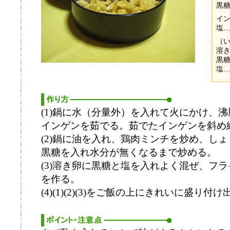
黒糖
イン
塩
（
溶き
黒糖
塩
(1)鍋に水（分量外）を入れて火にかけ、
インゲンを茹でる。茹でたインゲンを斜め
(2)鍋に油を入れ、鶏肉ミンチを炒め、し
黒糖を入れ水分が無くなるまで炒める。
(3)溶き卵に黒糖と塩を入れよく混ぜ、フ
を作る。
(4)(1)(2)(3)をご飯の上にきれいに盛り付