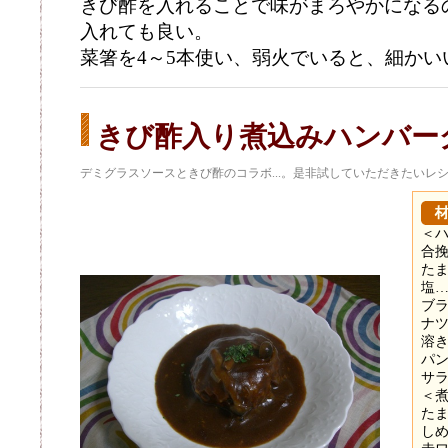
きび酢を入れることで味がまろやかになる
入れても良い。
菜箸を4～5本使い、弱火でいると、細かい
きび酢入り煮込みハンバー
デミグラスソースときび酢のコラボ...。是非試していただきたいレシ
＜
合挽
たま
塩…
ブラ
ナツ
溶き
パン
サ
＜
たま
しめ