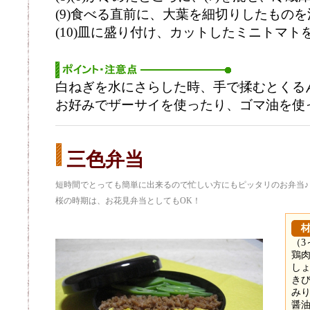
(9)食べる直前に、大葉を細切りしたものを
(10)皿に盛り付け、カットしたミニトマト
白ねぎを水にさらした時、手で揉むとくる
お好みでザーサイを使ったり、ゴマ油を使
三色弁当
短時間でとっても簡単に出来るので忙しい方にもピッタリのお弁当♪
桜の時期は、お花見弁当としてもOK！
（3
鶏肉
しょ
きび
みり
醤油