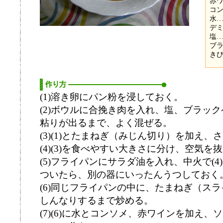
赤ワ
コン
水…1
デミ
塩…
ブラ
きび
(1)溶き卵にパン粉を浸しておく。
(2)ボウルに合挽き肉を入れ、塩、ブラッ
粘りが出るまで、よく混ぜる。
(3)(1)とたまねぎ（みじん切り）を加え、
(4)(3)を食べやすい大きさに分け、空気
(5)フライパンにサラダ油を入れ、中火で(
ついたら、別の器にいったんうつしておく
(6)同じフライパンの中に、たまねぎ（ス
しんなりするまで炒める。
(7)(6)に水とコンソメ、赤ワインを加え