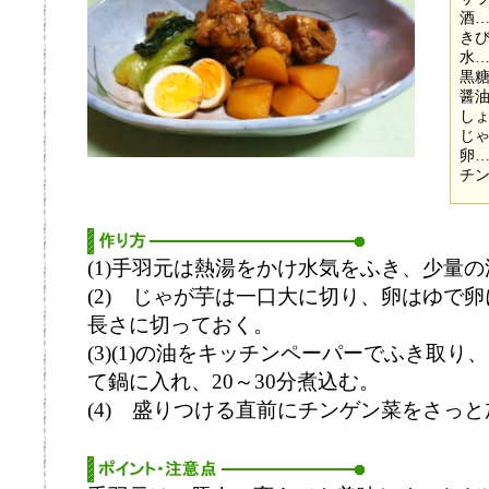
酒…
きび
水…2
黒糖
醤油
しょ
じゃ
卵…
チン
(1)手羽元は熱湯をかけ水気をふき、少量
(2) じゃが芋は一口大に切り、卵はゆで
長さに切っておく。
(3)(1)の油をキッチンペーパーでふき取
て鍋に入れ、20～30分煮込む。
(4) 盛りつける直前にチンゲン菜をさっ