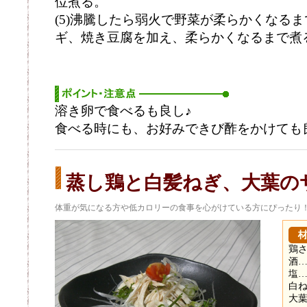
位煮る。
(5)沸騰したら弱火で野菜が柔らかくなる
ギ、焼き豆腐を加え、柔らかくなるまで煮
溶き卵で食べるも良し♪
食べる時にも、お好みできび酢をかけても
蒸し鶏と白髪ねぎ、大葉の
体重が気になる方や低カロリーの食事を心がけている方にぴったり
鶏さ
酒…
塩
白ね
大葉