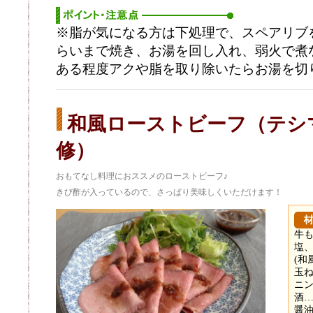
※脂が気になる方は下処理で、スペアリブ
らいまで焼き、お湯を回し入れ、弱火で煮
ある程度アクや脂を取り除いたらお湯を切り
和風ローストビーフ（テシ
修）
おもてなし料理におススメのローストビーフ♪
きび酢が入っているので、さっぱり美味しくいただけます！
牛も
塩
(和
玉ね
ニ
酒…2
醤油