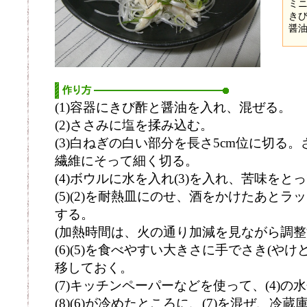
ミ
きび
醤油
(1)容器にきび酢と醤油を入れ、混ぜる。
(2)ささみに塩を揉み込む。
(3)白ねぎの白い部分を長さ5cm位に切る
繊維にそって細く切る。
(4)ボウルに水を入れ(3)を入れ、苦味をと
(5)(2)を耐熱皿にのせ、酒をかけたあとラ
する。
(加熱時間は、火の通り加減を見ながら調整
(6)(5)を食べやすい大きさに手でさき(や
移しておく。
(7)キッチンペーパーなどを使って、(4)の
(8)(6)が冷めたところに、(7)を混ぜ、冷