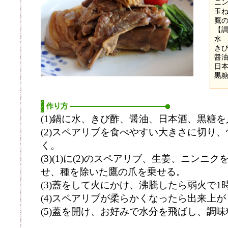
ニン
玉ね
鷹の
【
水…1
きび
醤油
日本
黒糖
(1)鍋に水、きび酢、醤油、日本酒、黒糖
(2)スペアリブを食べやすい大きさに切り
く。
(3)(1)に(2)のスペアリブ、生姜、ニン
せ、種を除いた鷹の爪を乗せる。
(3)蓋をして火にかけ、沸騰したら弱火で1
(4)スペアリブが柔らかくなったら出来上が
(5)蓋を開け、お好みで水分を飛ばし、調