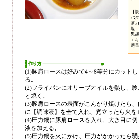
【
バタ
薄
塩
黒
エ
適
(1)豚肩ロースは好みで4～8等分にカット
る。
(2)フライパンにオリーブオイルを熱し、
と焼く。
(3)豚肩ロースの表面がこんがり焼けたら
に【調味液】を全て入れ、煮立ったら火を
(4)圧力鍋に豚肩ロースを入れ、大き目に
液を加える。
(5)圧力鍋を火にかけ、圧力がかかったら弱