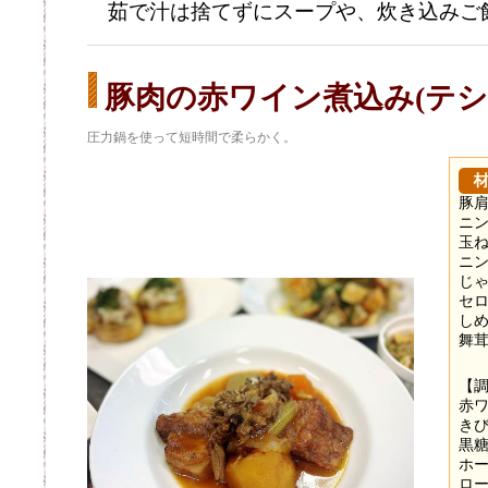
茹で汁は捨てずにスープや、炊き込みご
豚肉の赤ワイン煮込み(テシ
圧力鍋を使って短時間で柔らかく。
豚肩
ニン
玉ね
ニン
じゃ
セロ
しめ
舞茸
【
赤ワ
きび
黒糖
ホー
ロー