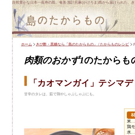
自然豊かな日本一長寿の島、奄美 加計呂麻(かけろま)島から届けられた、
ホーム
きび酢・黒糖なら「島のたからもの」 / たからものレシピ
肉類のおかず1
のたからも
「カオマンガイ」テシマデ
甘辛のタレは、茹で鶏やしゃぶしゃぶにも。
米
鶏
水