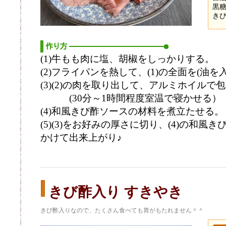
黒糖
きび
(1)牛もも肉に塩、胡椒をしっかりする。
(2)フライパンを熱して、(1)の全面を(油を
(3)(2)の肉を取り出して、アルミホイル
(30分～1時間程度室温で寝かせる）
(4)和風きび酢ソースの材料を煮立たせる。
(5)(3)をお好みの厚さに切り、(4)の和風
かけて出来上がり♪
きび酢入り すきやき
きび酢入りなので、たくさん食べても胃がもたれません＾＾